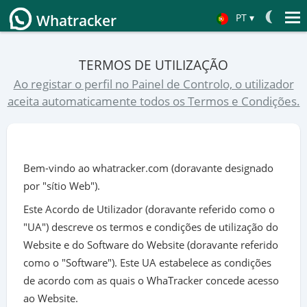
PT
▾
Whatracker
Español
TERMOS DE UTILIZAÇÃO
Français
Ao registar o perfil no Painel de Controlo, o utilizador
aceita automaticamente todos os Termos e Condições.
Deutsch
中文
日本
Bem-vindo ao whatracker.com (doravante designado
English
por "sítio Web").
Хинди हिन्दी
Este Acordo de Utilizador (doravante referido como o
Italiano
"UA") descreve os termos e condições de utilização do
Website e do Software do Website (doravante referido
Türkçe
como o "Software"). Este UA estabelece as condições
de acordo com as quais o WhaTracker concede acesso
ao Website.